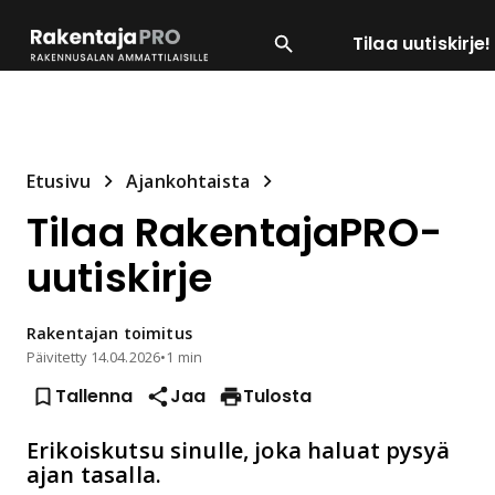
Tilaa uutiskirje!
SUOSITUIMMAT
ENERGIA
LVI
MATERIAALI
Etusivu
Ajankohtaista
Tilaa RakentajaPRO-
uutiskirje
Rakentajan
toimitus
Päivitetty
14.04.2026
•
1 min
Tallenna
Jaa
Tulosta
Erikoiskutsu sinulle, joka haluat pysyä
ajan tasalla.